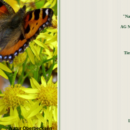
"Na
AG N
Tie
Natur Oberbecksen