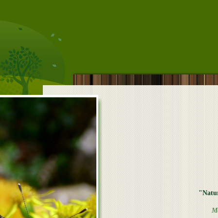
"Natu
Me