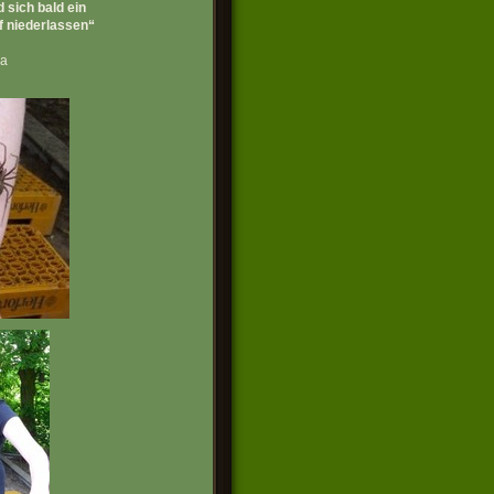
d sich bald ein
f niederlassen“
na