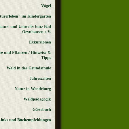
Vögel
turerleben" im Kindergarten
atur- und Umweltschutz Bad
Oeynhausen e.V.
Exkursionen
re und Pflanzen / Hinweise &
Tipps
Wald in der Grundschule
Jahreszeiten
Natur in Wendeburg
Waldpädagogik
Gästebuch
Links und Buchempfehlungen