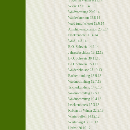
Vögel im Winter 8.11.14
Wiese 17.10.14
Waldvormittag 20.9.14
Waldexkursion 22.8.14
Wald (und Wiese) 13.6.14
Amphibienexkursion 23.5.14
Insektenhotel 11.4.14
Wald 14.3.14
B.O. Schweiz 14.2.14
Jahresabschluss 13.12.13
B.O. Schweiz 30.11.13
B.O. Schweiz 15.11.13
Walderlebnisse 25.10.13
Bacherkundung 13.9.13
Waldnachmittag 12.7.13
Teicherkundung 14.6.13
Waldnachmittag 17.5.13
Waldnachmittag 19.4.13
Insektenhotels 15.3.13
Kröten im Winter 22.2.13
Wintertreffen 14.12.12
Wintervögel 30.11.12
Herbst 26.10.12