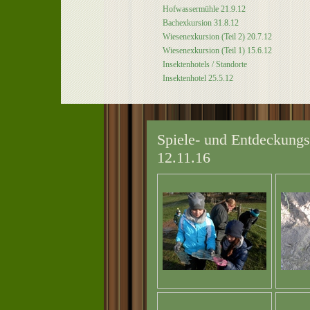
Hofwassermühle 21.9.12
Bachexkursion 31.8.12
Wiesenexkursion (Teil 2) 20.7.12
Wiesenexkursion (Teil 1) 15.6.12
Insektenhotels / Standorte
Insektenhotel 25.5.12
Spiele- und Entdeckung
12.11.16