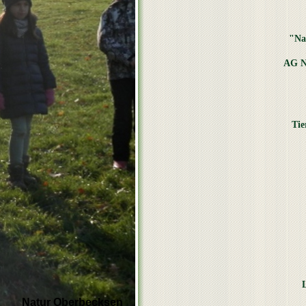
"Na
AG N
Tie
Natur Oberbecksen