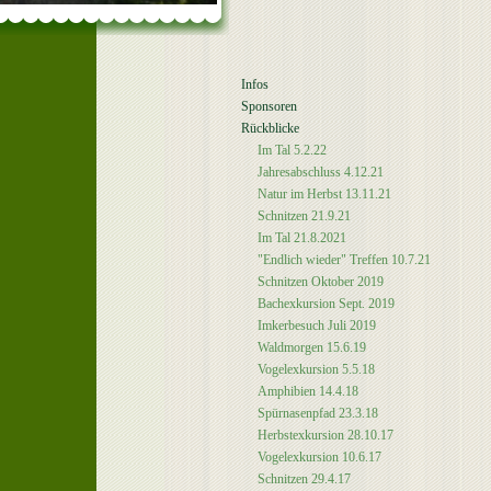
Infos
Sponsoren
Rückblicke
Im Tal 5.2.22
Jahresabschluss 4.12.21
Natur im Herbst 13.11.21
Schnitzen 21.9.21
Im Tal 21.8.2021
"Endlich wieder" Treffen 10.7.21
Schnitzen Oktober 2019
Bachexkursion Sept. 2019
Imkerbesuch Juli 2019
Waldmorgen 15.6.19
Vogelexkursion 5.5.18
Amphibien 14.4.18
Spürnasenpfad 23.3.18
Herbstexkursion 28.10.17
Vogelexkursion 10.6.17
Schnitzen 29.4.17