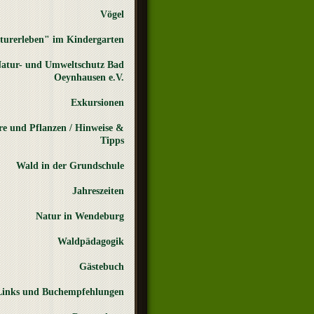
Vögel
turerleben" im Kindergarten
atur- und Umweltschutz Bad
Oeynhausen e.V.
Exkursionen
re und Pflanzen / Hinweise &
Tipps
Wald in der Grundschule
Jahreszeiten
Natur in Wendeburg
Waldpädagogik
Gästebuch
Links und Buchempfehlungen