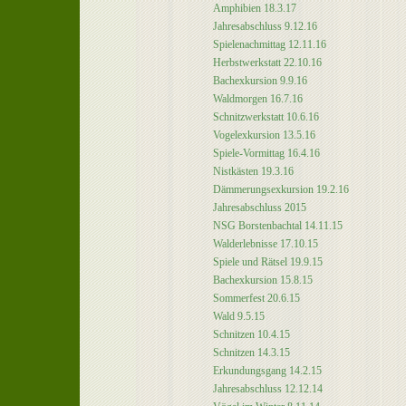
Amphibien 18.3.17
Jahresabschluss 9.12.16
Spielenachmittag 12.11.16
Herbstwerkstatt 22.10.16
Bachexkursion 9.9.16
Waldmorgen 16.7.16
Schnitzwerkstatt 10.6.16
Vogelexkursion 13.5.16
Spiele-Vormittag 16.4.16
Nistkästen 19.3.16
Dämmerungsexkursion 19.2.16
Jahresabschluss 2015
NSG Borstenbachtal 14.11.15
Walderlebnisse 17.10.15
Spiele und Rätsel 19.9.15
Bachexkursion 15.8.15
Sommerfest 20.6.15
Wald 9.5.15
Schnitzen 10.4.15
Schnitzen 14.3.15
Erkundungsgang 14.2.15
Jahresabschluss 12.12.14