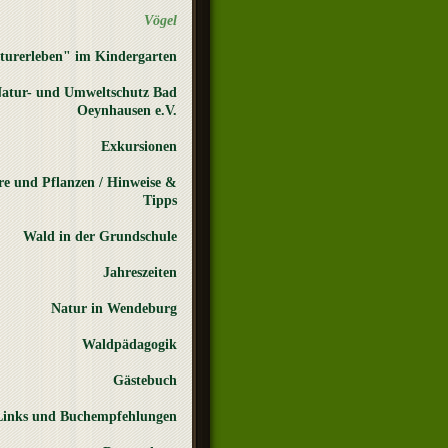
Vögel
turerleben" im Kindergarten
atur- und Umweltschutz Bad
Oeynhausen e.V.
Exkursionen
re und Pflanzen / Hinweise &
Tipps
Wald in der Grundschule
Jahreszeiten
Natur in Wendeburg
Waldpädagogik
Gästebuch
Links und Buchempfehlungen