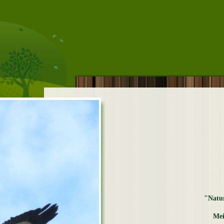
"Natu
Mei