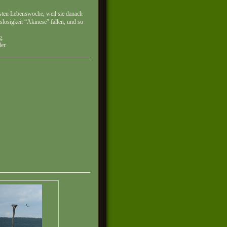
hsten Lebenswoche, weil sie danach
losigkeit “Akinese” fallen, und so
g.
er.