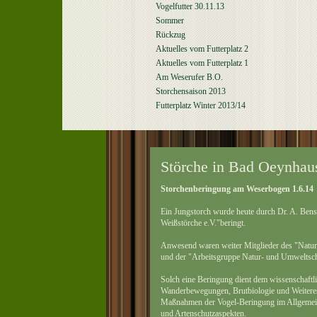
Vogelfutter 30.11.13
Sommer
Rückzug
Aktuelles vom Futterplatz 2
Aktuelles vom Futterplatz 1
Am Weserufer B.O.
Storchensaison 2013
Futterplatz Winter 2013/14
Störche in Bad Oeynhau
Storchenberingung am Weserbogen 1.6.14
Ein Jungstorch wurde heute durch Dr. A. Bense
Weißstörche e.V."beringt.
Anwesend waren weiter Mitglieder des "Natur
und der "Arbeitsgruppe Natur- und Umweltsch
Solch eine Beringung dient dem wissenschaft
Wanderbewegungen, Brutbiologie und Weiteres
Maßnahmen der Vogel-Beringung im Allgemeine
und Artenschutzaspekten.