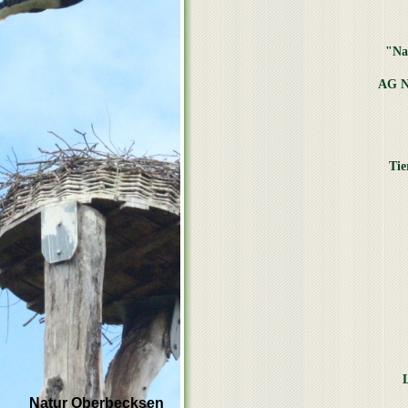
"Na
AG N
Tie
Natur Oberbecksen