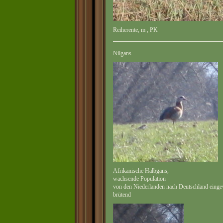
Reiherente, m , PK
Nilgans
Afrikanische Halbgans,
wachsende Population
von den Niederlanden nach Deutschland eingew
brütend