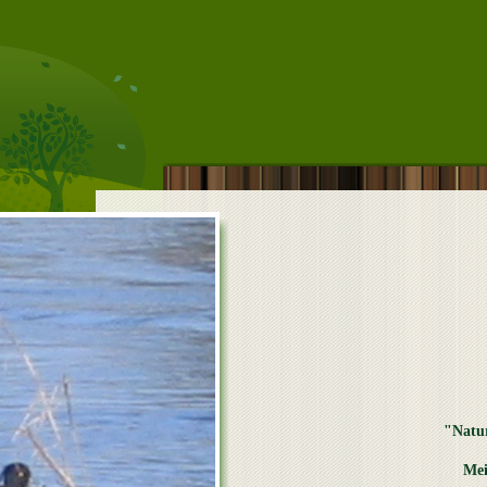
"Natu
Mei