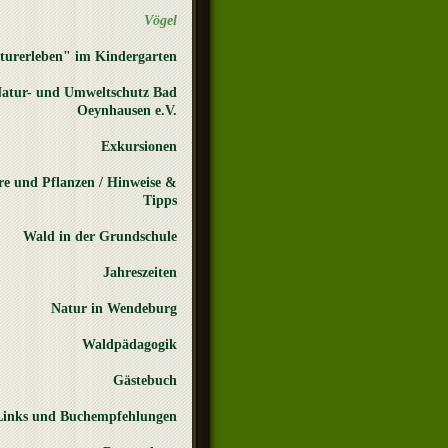
Vögel
turerleben" im Kindergarten
atur- und Umweltschutz Bad
Oeynhausen e.V.
Exkursionen
re und Pflanzen / Hinweise &
Tipps
Wald in der Grundschule
Jahreszeiten
Natur in Wendeburg
Waldpädagogik
Gästebuch
Links und Buchempfehlungen