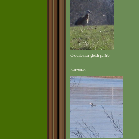
Geschlechter gleich gefärbt
Kormoran