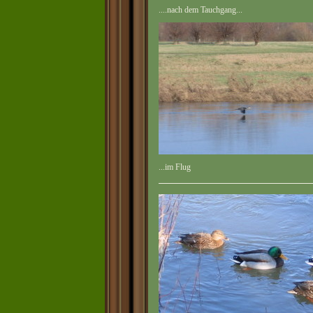
....nach dem Tauchgang...
...im Flug