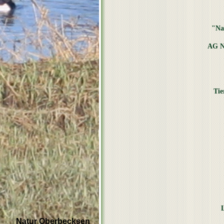
"Na
AG N
Tie
Natur Oberbecksen